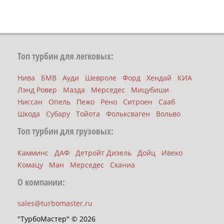
Топ турбин для легковых:
Нива
БМВ
Ауди
Шевроле
Форд
Хендай
КИА
Лэнд Ровер
Мазда
Мерседес
Мицубиши
Ниссан
Опель
Пежо
Рено
Ситроен
Сааб
Шкода
Субару
Тойота
Фольксваген
Вольво
Топ турбин для грузовых:
Камминс
ДАФ
Детройт Дизель
Дойц
Ивеко
Комацу
Ман
Мерседес
Сканиа
О компании:
sales@turbomaster.ru
"ТурбоМастер" © 2026