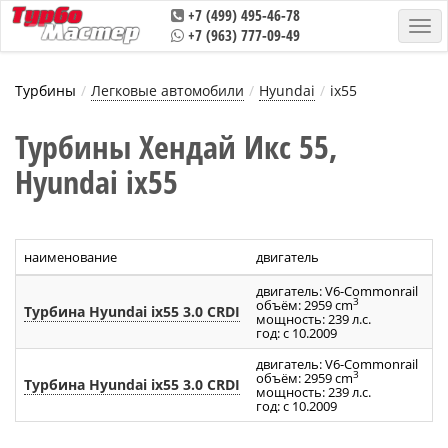
+7 (499) 495-46-78
+7 (963) 777-09-49
Турбины
Легковые автомобили
Hyundai
ix55
Турбины Хендай Икс 55,
Hyundai ix55
наименование
двигатель
а
двигатель: V6-Commonrail
3
объём: 2959 cm
Турбина Hyundai ix55 3.0 CRDI
5
мощность: 239 л.с.
год: с 10.2009
двигатель: V6-Commonrail
3
объём: 2959 cm
Турбина Hyundai ix55 3.0 CRDI
5
мощность: 239 л.с.
год: с 10.2009