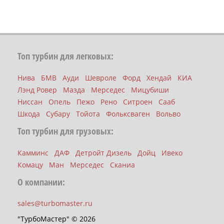
Топ турбин для легковых:
Нива
БМВ
Ауди
Шевроле
Форд
Хендай
КИА
Лэнд Ровер
Мазда
Мерседес
Мицубиши
Ниссан
Опель
Пежо
Рено
Ситроен
Сааб
Шкода
Субару
Тойота
Фольксваген
Вольво
Топ турбин для грузовых:
Камминс
ДАФ
Детройт Дизель
Дойц
Ивеко
Комацу
Ман
Мерседес
Сканиа
О компании:
sales@turbomaster.ru
"ТурбоМастер" © 2026