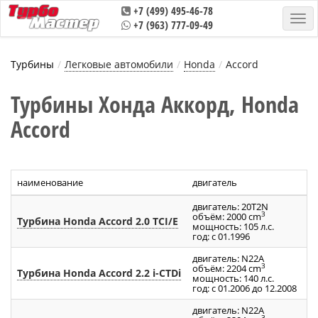
+7 (499) 495-46-78
+7 (963) 777-09-49
Турбины
Легковые автомобили
Honda
Accord
Турбины Хонда Аккорд, Honda
Accord
наименование
двигатель
а
двигатель: 20T2N
3
объём: 2000 cm
Турбина Honda Accord 2.0 TCI/E
4
мощность: 105 л.с.
год: с 01.1996
двигатель: N22A
3
объём: 2204 cm
Турбина Honda Accord 2.2 i-CTDi
7
мощность: 140 л.с.
год: с 01.2006 до 12.2008
двигатель: N22A
3