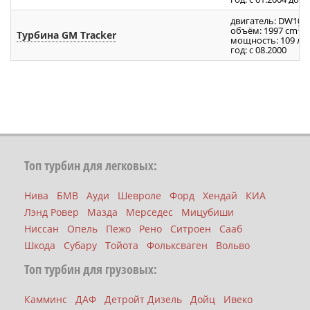
двигатель: DW10A
3
объём: 1997 cm
Турбина GM Tracker
мощность: 109 л.с.
год: с 08.2000
Топ турбин для легковых:
Нива
БМВ
Ауди
Шевроле
Форд
Хендай
КИА
Лэнд Ровер
Мазда
Мерседес
Мицубиши
Ниссан
Опель
Пежо
Рено
Ситроен
Сааб
Шкода
Субару
Тойота
Фольксваген
Вольво
Топ турбин для грузовых:
Камминс
ДАФ
Детройт Дизель
Дойц
Ивеко