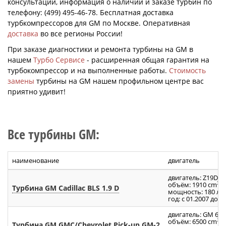
консультации, информация о наличии и заказе турбин по
телефону: (499) 495-46-78. Бесплатная доставка
турбкомпрессоров для GM по Москве. Оперативная
доставка
во все регионы России!
При заказе диагностики и ремонта турбины на GM в
нашем
Турбо Сервисе
- расширенная общая гарантия на
турбокомпрессор и на выполненные работы.
Стоимость
замены
турбины на GM нашем профильном центре вас
приятно удивит!
Все турбины GM:
наименование
двигатель
двигатель: Z19DTR
3
объём: 1910 cm
Турбина GM Cadillac BLS 1.9 D
мощность: 180 л.с.
год: с 01.2007 до 1
двигатель: GM 6.5
3
объём: 6500 cm
Турбина GM GMC/Chevrolet Pick-up GM-2