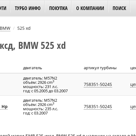
УГИ
ТУРБО ИНФО
ПОКУПКА
О КОМПАНИИ
ПОИСК
BMW
525 xd
ксд, BMW 525 xd
двигатель
артикул турбины
це
двигатель: M57N2
3
объём: 2926 cm
758351-5024S
це
мощность: 231 л.с.
год: с 05.2005 до 03.2007
двигатель: M57N2
3
объём: 2926 cm
5 Hp
758351-5024S
це
мощность: 235 л.с.
год: с 03.2007
лей марки БМВ 525 иксд, BMW 525 xd в наличии на складе в Мо