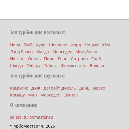
Топ турбин для легковых:
Нива
БМВ
Ауди
Шевроле
Форд
Хендай
КИА
Лэнд Ровер
Мазда
Мерседес
Мицубиши
Ниссан
Опель
Пежо
Рено
Ситроен
Сааб
Шкода
Субару
Тойота
Фольксваген
Вольво
Топ турбин для грузовых:
Камминс
ДАФ
Детройт Дизель
Дойц
Ивеко
Комацу
Ман
Мерседес
Сканиа
О компании:
sales@turbomaster.ru
"ТурбоМастер" © 2026