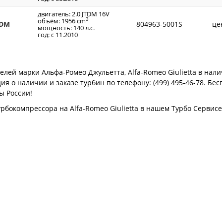
двигатель: 2.0 JTDM 16V
3
объём: 1956 cm
TDM
804963-5001S
це
мощность: 140 л.с.
год: с 11.2010
ей марки Альфа-Ромео Джульетта, Alfa-Romeo Giulietta в налич
 о наличии и заказе турбин по телефону: (499) 495-46-78. Бес
ы России!
урбокомпрессора на Alfa-Romeo Giulietta в нашем Турбо Сервис