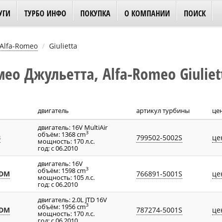
УГИ
ТУРБО ИНФО
ПОКУПКА
О КОМПАНИИ
ПОИСК
Alfa-Romeo
Giulietta
о Джульетта, Alfa-Romeo Giuliet
двигатель
артикул турбины
це
двигатель: 16V MultiAir
3
объём: 1368 cm
B
799502-5002S
це
мощность: 170 л.с.
год: с 06.2010
двигатель: 16V
3
объём: 1598 cm
TDM
766891-5001S
це
мощность: 105 л.с.
год: с 06.2010
двигатель: 2.0L JTD 16V
3
объём: 1956 cm
TDM
787274-5001S
це
мощность: 170 л.с.
год: с 06.2010