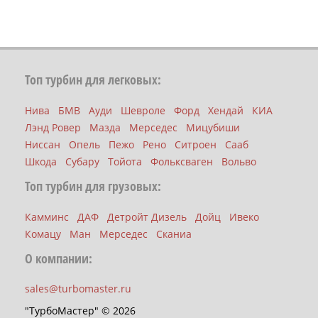
Топ турбин для легковых:
Нива
БМВ
Ауди
Шевроле
Форд
Хендай
КИА
Лэнд Ровер
Мазда
Мерседес
Мицубиши
Ниссан
Опель
Пежо
Рено
Ситроен
Сааб
Шкода
Субару
Тойота
Фольксваген
Вольво
Топ турбин для грузовых:
Камминс
ДАФ
Детройт Дизель
Дойц
Ивеко
Комацу
Ман
Мерседес
Сканиа
О компании:
sales@turbomaster.ru
"ТурбоМастер" © 2026