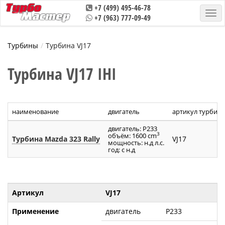
+7 (499) 495-46-78
+7 (963) 777-09-49
Турбины
Турбина VJ17
Турбина VJ17 IHI
наименование
двигатель
артикул турбин
двигатель: P233
3
объём: 1600 cm
Турбина Mazda 323 Rally
VJ17
мощность: н.д л.с.
год: с н.д
Артикул
VJ17
Применение
двигатель
P233