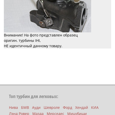
Внимание! На фото представлен образец
оригин. турбины IHI,
НЕ идентичный данному товару.
Топ турбин для легковых:
Нива
БМВ
Ауди
Шевроле
Форд
Хендай
КИА
Лэнд Ровер
Мазда
Мерседес
Мицубиши