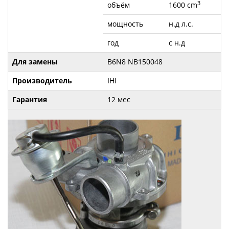
3
объём
1600 cm
мощность
н.д л.с.
год
с н.д
Для замены
B6N8 NB150048
Производитель
IHI
Гарантия
12 мес