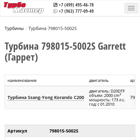
+7 (499) 495-46-78
+7 (963) 777-09-49
Турбины
Турбина 798015-5002S
Турбина 798015-5002S Garrett
(Гаррет)
наименование
двигатель
арти
двигатель: D20DTF
3
объём: 2000 cm
Турбина Ssang-Yong Korando C200
7980
мощность: 173 л.с.
год: с 01.2010
Артикул
798015-5002S