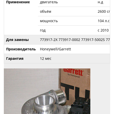
Применение
двигатель
н.д
3
объём
2600 cm
мощность
104 л.с.
год
с 2010
Для замены
773917-2X 773917-0002 773917-5002S 7739
Производитель
Honeywell/Garrett
Гарантия
12 мес