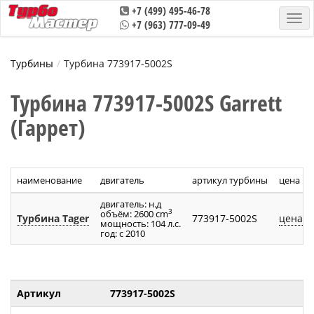
+7 (499) 495-46-78
+7 (963) 777-09-49
Турбины
Турбина 773917-5002S
Турбина 773917-5002S Garrett
(Гаррет)
наименование
двигатель
артикул турбины
цена
двигатель: н.д
3
объём: 2600 cm
Турбина Tager
773917-5002S
цена п
мощность: 104 л.с.
год: с 2010
Артикул
773917-5002S