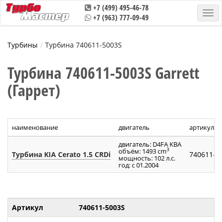
+7 (499) 495-46-78
+7 (963) 777-09-49
Турбины
Турбина 740611-5003S
Турбина 740611-5003S Garrett
(Гаррет)
наименование
двигатель
артикул т
двигатель: D4FA KBA
3
объём: 1493 cm
Турбина KIA Ceratо 1.5 CRDi
740611-5
мощность: 102 л.с.
год: с 01.2004
Артикул
740611-5003S