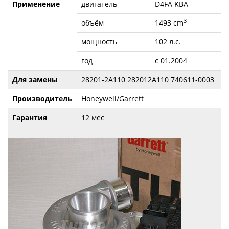
Применение
двигатель
D4FA KBA
3
объём
1493 cm
мощность
102 л.с.
год
с 01.2004
Для замены
28201-2A110 282012A110 740611-0003
Производитель
Honeywell/Garrett
Гарантия
12 мес