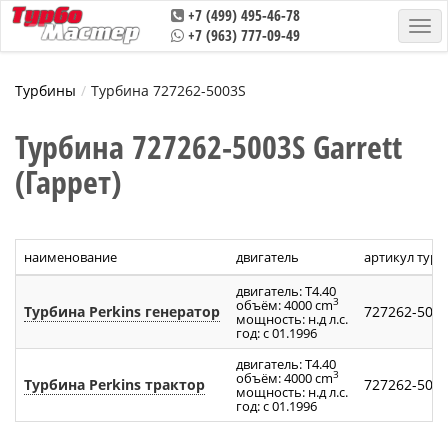
+7 (499) 495-46-78
+7 (963) 777-09-49
Турбины
Турбина 727262-5003S
Турбина 727262-5003S Garrett
(Гаррет)
наименование
двигатель
артикул тур
двигатель: T4.40
3
объём: 4000 cm
Турбина Perkins генератор
727262-500
мощность: н.д л.с.
год: с 01.1996
двигатель: T4.40
3
объём: 4000 cm
Турбина Perkins трактор
727262-500
мощность: н.д л.с.
год: с 01.1996