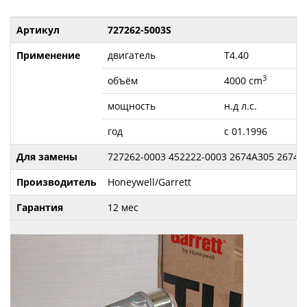
Артикул
727262-5003S
Применение
двигатель
T4.40
3
объём
4000 cm
мощность
н.д л.с.
год
с 01.1996
Для замены
727262-0003 452222-0003 2674A305 2674A
Производитель
Honeywell/Garrett
Гарантия
12 мес