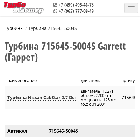
+7 (499) 495-46-78
+7 (963) 777-09-49
Турбины
Турбина 715645-5004S
Турбина 715645-5004S Garrett
(Гаррет)
наименование
двигатель
артикул 
двигатель: TD27T
3
объём: 2700 cm
Турбина Nissan CabStar 2.7 Dci
715645-
мощность: 125 л.с.
год: с 01.2001
Артикул
715645-5004S