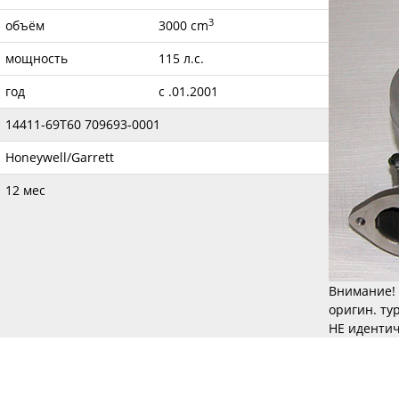
3
объём
3000 cm
мощность
115 л.с.
год
с .01.2001
14411-69T60 709693-0001
Honeywell/Garrett
12 мес
Внимание! 
оригин. ту
НЕ идентич