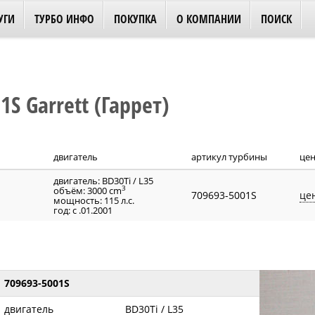
УГИ
ТУРБО ИНФО
ПОКУПКА
О КОМПАНИИ
ПОИСК
S Garrett (Гаррет)
двигатель
артикул турбины
це
двигатель: BD30Ti / L35
3
объём: 3000 cm
709693-5001S
це
мощность: 115 л.с.
год: с .01.2001
709693-5001S
двигатель
BD30Ti / L35