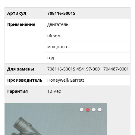
Артикул
708116-5001S
Применение
двигатель
M
объём
5
мощность
5
год
с
Для замены
708116-5001S 454197-0001 704487-0001 1
Производитель
Honeywell/Garrett
Гарантия
12 мес