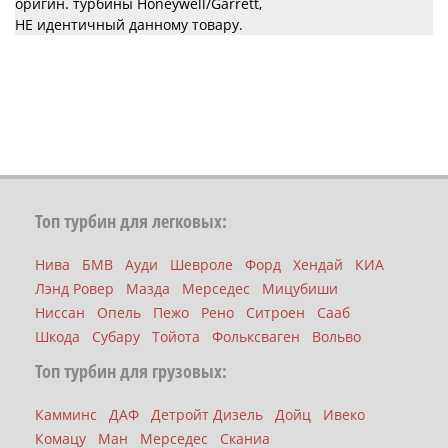
оригин. турбины Honeywell/Garrett,
НЕ идентичный данному товару.
Топ турбин для легковых:
Нива
БМВ
Ауди
Шевроле
Форд
Хендай
КИА
Лэнд Ровер
Мазда
Мерседес
Мицубиши
Ниссан
Опель
Пежо
Рено
Ситроен
Сааб
Шкода
Субару
Тойота
Фольксваген
Вольво
Топ турбин для грузовых:
Камминс
ДАФ
Детройт Дизель
Дойц
Ивеко
Комацу
Ман
Мерседес
Сканиа