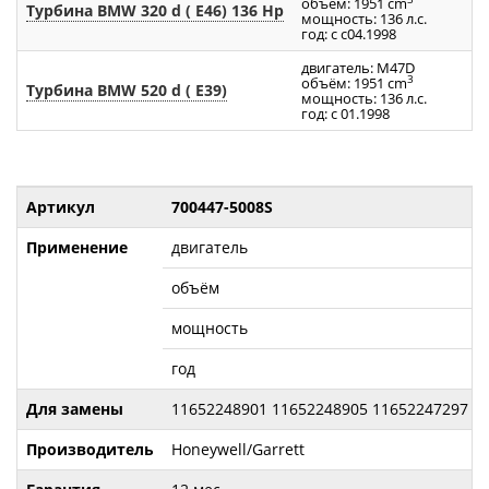
объём: 1951 cm
Турбина BMW 320 d ( E46) 136 Hp
мощность: 136 л.с.
год: с с04.1998
двигатель: M47D
3
объём: 1951 cm
Турбина BMW 520 d ( E39)
мощность: 136 л.с.
год: с 01.1998
Артикул
700447-5008S
Применение
двигатель
объём
мощность
год
Для замены
11652248901 11652248905 11652247297 70
Производитель
Honeywell/Garrett