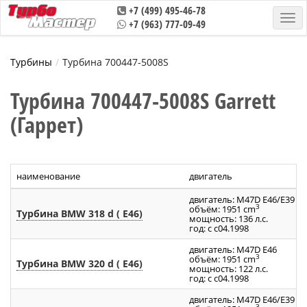
+7 (499) 495-46-78
+7 (963) 777-09-49
Турбины
Турбина 700447-5008S
Турбина 700447-5008S Garrett
(Гаррет)
наименование
двигатель
двигатель: M47D E46/E39
3
объём: 1951 cm
Турбина BMW 318 d ( E46)
мощность: 136 л.с.
год: с с04.1998
двигатель: M47D E46
3
объём: 1951 cm
Турбина BMW 320 d ( E46)
мощность: 122 л.с.
год: с с04.1998
двигатель: M47D E46/E39
3