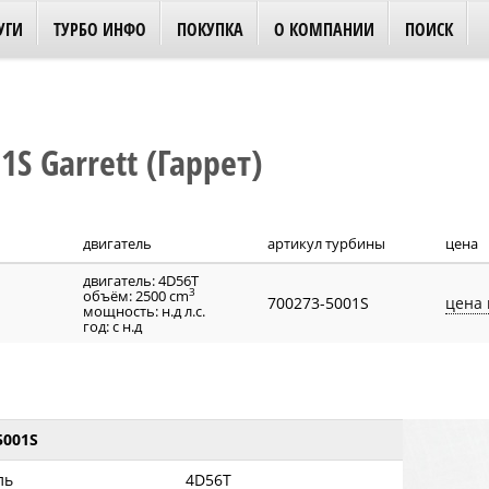
УГИ
ТУРБО ИНФО
ПОКУПКА
О КОМПАНИИ
ПОИСК
S Garrett (Гаррет)
двигатель
артикул турбины
цена
двигатель: 4D56T
3
объём: 2500 cm
700273-5001S
цена 
мощность: н.д л.с.
год: с н.д
5001S
ль
4D56T