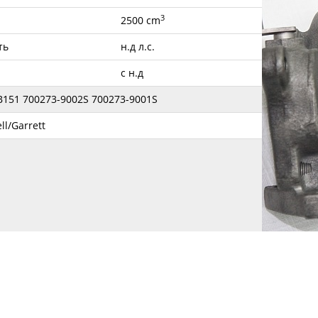
3
2500 cm
ть
н.д л.с.
с н.д
B151 700273-9002S 700273-9001S
l/Garrett