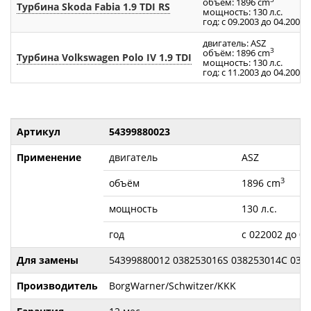
объём: 1896 cm
Турбина Skoda Fabia 1.9 TDI RS
мощность: 130 л.с.
год: с 09.2003 до 04.2007
двигатель: ASZ
3
объём: 1896 cm
Турбина Volkswagen Polo IV 1.9 TDI
мощность: 130 л.с.
год: с 11.2003 до 04.2004
Артикул
54399880023
Применение
двигатель
ASZ
3
объём
1896 cm
мощность
130 л.с.
год
с 022002 до 04
Для замены
54399880012 038253016S 038253014C 038
Производитель
BorgWarner/Schwitzer/KKK