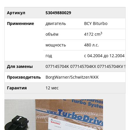
Артикул
53049880029
Применение
двигатель
BCY Biturbo
3
объём
4172 cm
мощность
480 л.с.
год
с 04.2004 до 12.2004
Для замены
077145704K 077145704KX 077145704KV 53
Производитель
BorgWarner/Schwitzer/KKK
Гарантия
12 мес