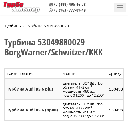
+7 (499) 495-46-78
+7 (963) 777-09-49
Турбины
Турбина 53049880029
Турбина 53049880029
BorgWarner/Schwitzer/KKK
наименование
двигатель
артикул т
двигатель: BCY Biturbo
3
объём: 4172 cm
Турбина Audi RS 6 plus
53049880
мощность: 480 л.с.
год: с 04.2004 до 12.2004
двигатель: BCY Biturbo
3
объём: 4172 cm
Турбина Audi RS 6 (прав)
53049880
мощность: 450 л.с.
год: с 06.2002 до 12.2004