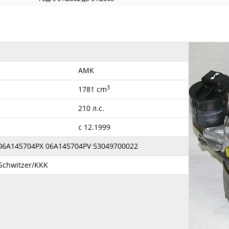
AMK
3
1781 cm
210 л.с.
с 12.1999
06A145704PX 06A145704PV 53049700022
Schwitzer/KKK