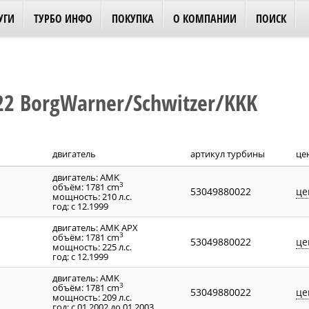
УГИ
ТУРБО ИНФО
ПОКУПКА
О КОМПАНИИ
ПОИСК
2 BorgWarner/Schwitzer/KKK
двигатель
артикул турбины
це
двигатель: AMK
3
объём: 1781 cm
53049880022
це
мощность: 210 л.с.
год: с 12.1999
двигатель: AMK APX
3
объём: 1781 cm
53049880022
це
мощность: 225 л.с.
год: с 12.1999
двигатель: AMK
3
объём: 1781 cm
53049880022
це
мощность: 209 л.с.
год: с 01.2002 до 01.2003