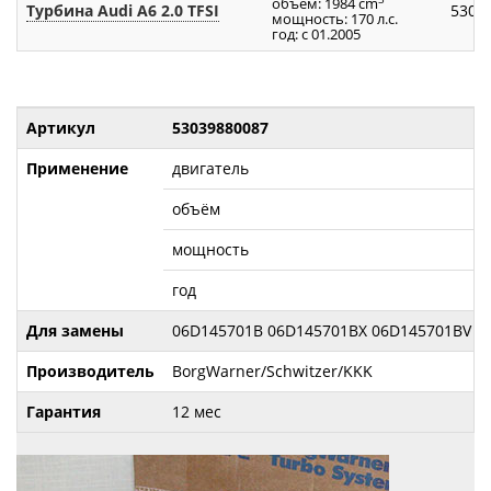
объём: 1984 cm
Турбина Audi A6 2.0 TFSI
5303
мощность: 170 л.с.
год: с 01.2005
Артикул
53039880087
Применение
двигатель
объём
мощность
год
Для замены
06D145701B 06D145701BX 06D145701BV 06
Производитель
BorgWarner/Schwitzer/KKK
Гарантия
12 мес