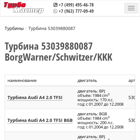
+7 (499) 495-46-78
+7 (963) 777-09-49
Турбины
Турбина 53039880087
Турбина 53039880087
BorgWarner/Schwitzer/KKK
наименование
двигатель
артик
двигатель: BPJ
3
объём: 1984 cm
Турбина Audi A4 2.0 TFSI
5303
мощность: 170 л.с.
год: с 01.2007 до 12.2008
двигатель: BGB
3
объём: 1984 cm
Турбина Audi A4 2.0 TFSI BGB
5303
мощность: 200 л.с.
год: с 01.2004 до 12.2008
двигатель: BPJ
3