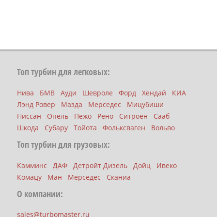
Топ турбин для легковых:
Нива
БМВ
Ауди
Шевроле
Форд
Хендай
КИА
Лэнд Ровер
Мазда
Мерседес
Мицубиши
Ниссан
Опель
Пежо
Рено
Ситроен
Сааб
Шкода
Субару
Тойота
Фольксваген
Вольво
Топ турбин для грузовых:
Камминс
ДАФ
Детройт Дизель
Дойц
Ивеко
Комацу
Ман
Мерседес
Сканиа
О компании:
sales@turbomaster.ru