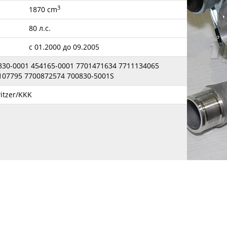
3
1870 cm
80 л.с.
с 01.2000 до 09.2005
830-0001 454165-0001 7701471634 7711134065
107795 7700872574 700830-5001S
itzer/KKK