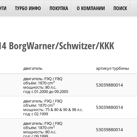
УГИ
ТУРБО ИНФО
ПОКУПКА
О КОМПАНИИ
ПОИСК
4 BorgWarner/Schwitzer/KKK
двигатель
артикул турбины
двигатель: F9Q / F8Q
3
объём: 1870 cm
53039880014
мощность: 80 л.с.
год: с 01.2000 до 09.2005
двигатель: F9Q / F8Q
3
объём: 1870 cm
53039880014
мощность: 75 & 80 & 90 & 98 л.с.
год: с 02.1999
двигатель: F9Q / F8Q
3
объём: 1870 cm
53039880014
мощность: 80 л.с.
год: с 09.1999