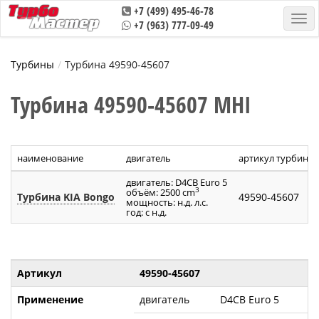
+7 (499) 495-46-78
+7 (963) 777-09-49
Турбины
Турбина 49590-45607
Турбина 49590-45607 MHI
наименование
двигатель
артикул турбины
двигатель: D4CB Euro 5
3
объём: 2500 cm
Турбина KIA Bongo
49590-45607
мощность: н.д. л.с.
год: с н.д.
Артикул
49590-45607
Применение
двигатель
D4CB Euro 5