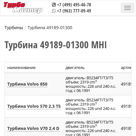
+7 (499) 495-46-78
+7 (963) 777-09-49
Турбины
Турбина 49189-01300
Турбина 49189-01300 MHI
наименование
двигатель
артику
двигатель: B5234FT/T3/T5
3
объём: 2319 cm
Турбина Volvo 850
49189-
мощность: 226 und 240 л.с.
год: с 06.1991
двигатель: B5234FT/T3/T5
3
объём: 2319 cm
Турбина Volvo S70 2.3 T5
49189-
мощность: 226 und 240 л.с.
год: с 06.1991
двигатель: B5234FT/T3/T5
3
объём: 2319 cm
Турбина Volvo V70 2.4 D
49189-
мощность: 226 und 240 л.с.
год: с 06.1991