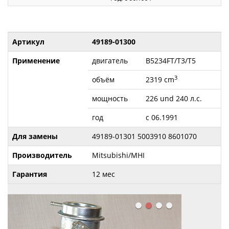
Артикул
49189-01300
Применение
двигатель
B5234FT/T3/T5
3
объём
2319 cm
мощность
226 und 240 л.с.
год
с 06.1991
Для замены
49189-01301 5003910 8601070
Производитель
Mitsubishi/MHI
Гарантия
12 мес