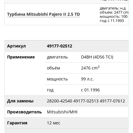
двигатель: н.д
3
объём: 2477 cm
Турбина Mitsubishi Pajero II 2.5 TD
мощность: 100 л.с
год: с 11.1993
Артикул
49177-02512
Применение
двигатель
D4BH (4D56 TCI)
3
объём
2476 cm
мощность
99 л.с.
год
с 01.1996
Для замены
28200-42540 49177-02513 49177-07612
Производитель
Mitsubishi/MHI
Гарантия
12 мес