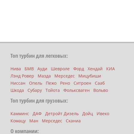
Топ турбин для легковых:
Нива
БМВ
Ауди
Шевроле
Форд
Хендай
КИА
Лэнд Ровер
Мазда
Мерседес
Мицубиши
Ниссан
Опель
Пежо
Рено
Ситроен
Сааб
Шкода
Субару
Тойота
Фольксваген
Вольво
Топ турбин для грузовых:
Камминс
ДАФ
Детройт Дизель
Дойц
Ивеко
Комацу
Ман
Мерседес
Сканиа
О компании: