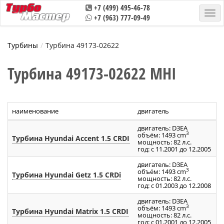
+7 (499) 495-46-78
+7 (963) 777-09-49
Турбины
Турбина 49173-02622
Турбина 49173-02622 MHI
наименование
двигатель
а
двигатель: D3EA
3
объём: 1493 cm
Турбина Hyundai Accent 1.5 CRDI
4
мощность: 82 л.с.
год: с 11.2001 до 12.2005
двигатель: D3EA
3
объём: 1493 cm
Турбина Hyundai Getz 1.5 CRDi
4
мощность: 82 л.с.
год: с 01.2003 до 12.2008
двигатель: D3EA
3
объём: 1493 cm
Турбина Hyundai Matrix 1.5 CRDI
4
мощность: 82 л.с.
год: с 01.2001 до 12.2005