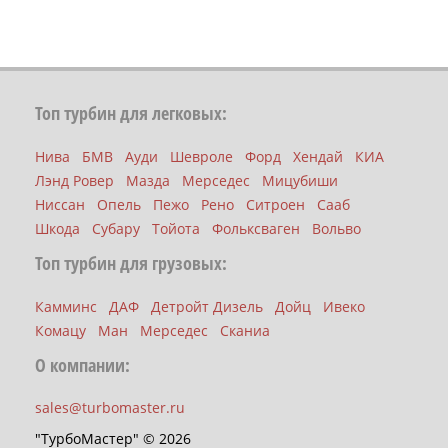
Топ турбин для легковых:
Нива
БМВ
Ауди
Шевроле
Форд
Хендай
КИА
Лэнд Ровер
Мазда
Мерседес
Мицубиши
Ниссан
Опель
Пежо
Рено
Ситроен
Сааб
Шкода
Субару
Тойота
Фольксваген
Вольво
Топ турбин для грузовых:
Камминс
ДАФ
Детройт Дизель
Дойц
Ивеко
Комацу
Ман
Мерседес
Сканиа
О компании:
sales@turbomaster.ru
"ТурбоМастер" © 2026