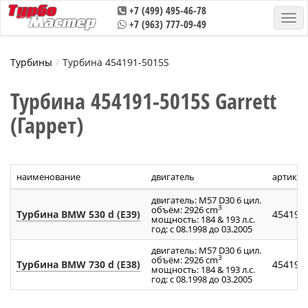
+7 (499) 495-46-78
+7 (963) 777-09-49
Турбины
Турбина 454191-5015S
Турбина 454191-5015S Garrett
(Гаррет)
наименование
двигатель
артикул
двигатель: M57 D30 6 цил.
3
объём: 2926 cm
Турбина BMW 530 d (E39)
454191
мощность: 184 & 193 л.с.
год: с 08.1998 до 03.2005
двигатель: M57 D30 6 цил.
3
объём: 2926 cm
Турбина BMW 730 d (E38)
454191
мощность: 184 & 193 л.с.
год: с 08.1998 до 03.2005