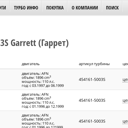
УГИ
ТУРБО ИНФО
ПОКУПКА
О КОМПАНИИ
ПОИСК
S Garrett (Гаррет)
двигатель
артикул турбины
це
двигатель: AFN
3
объём: 1896 cm
454161-5003S
це
мощность: 110 л.с.
год: с 03.1997 до 06.1999
двигатель: AFN
3
объём: 1896 cm
454161-5003S
це
мощность: 110 л.с.
год: с 01.1996 до 12.1999
двигатель: AFN
3
объём: 1896 cm
454161-5003S
це
мощность: 110 л.с.
год: с 01.1996 до 121999