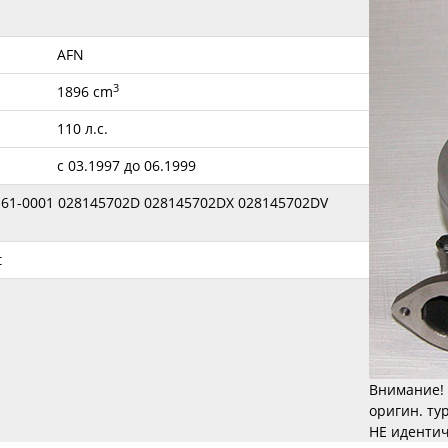
AFN
3
1896 cm
110 л.с.
с 03.1997 до 06.1999
161-0001 028145702D 028145702DX 028145702DV
t
Внимание! 
оригин. ту
НЕ идентич