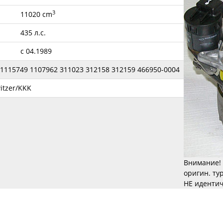
3
11020 cm
435 л.с.
с 04.1989
 1115749 1107962 311023 312158 312159 466950-0004
itzer/KKK
Внимание! 
оригин. ту
НЕ идентич