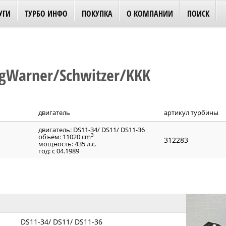
УГИ
ТУРБО ИНФО
ПОКУПКА
О КОМПАНИИ
ПОИСК
gWarner/Schwitzer/KKK
двигатель
артикул турбины
двигатель: DS11-34/ DS11/ DS11-36
3
объём: 11020 cm
312283
мощность: 435 л.с.
год: с 04.1989
DS11-34/ DS11/ DS11-36