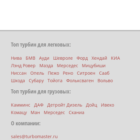
Топ турбин для легковых:
Нива
БМВ
Ауди
Шевроле
Форд
Хендай
КИА
Лэнд Ровер
Мазда
Мерседес
Мицубиши
Ниссан
Опель
Пежо
Рено
Ситроен
Сааб
Шкода
Субару
Тойота
Фольксваген
Вольво
Топ турбин для грузовых:
Камминс
ДАФ
Детройт Дизель
Дойц
Ивеко
Комацу
Ман
Мерседес
Сканиа
О компании:
sales@turbomaster.ru