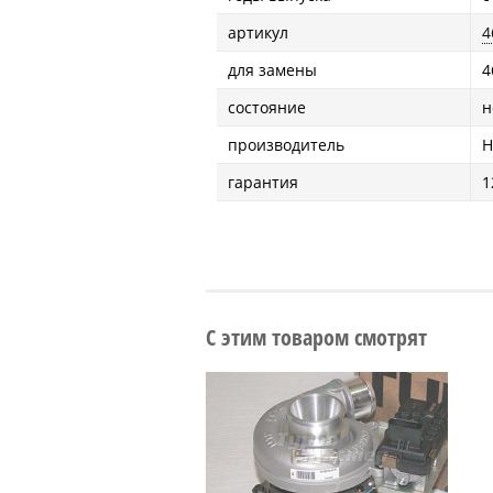
артикул
4
для замены
4
состояние
н
производитель
H
гарантия
1
С этим товаром смотрят