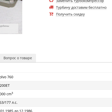
Заменить турбокомпрессор
Турбину доставим бесплатно
Получить скидку
турбины
Вопрос о товаре
olvo 760
200ET
3
000 cm
63/177 л.с.
 01.1985 до 12.1986