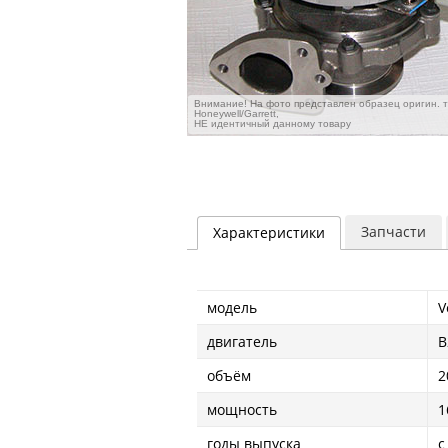
Внимание! На фото представлен образец оригин. 
Honeywell/Garrett,
НЕ идентичный данному товару
Запчасти
Характеристики
модель
V
двигатель
B
объём
2
мощность
1
годы выпуска
с