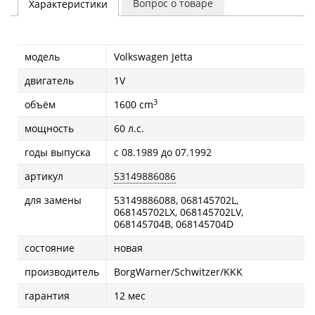
Вопрос о товаре
Характеристики
модель
Volkswagen Jetta
двигатель
1V
3
объём
1600 cm
мощность
60 л.с.
годы выпуска
с 08.1989 до 07.1992
артикул
53149886086
для замены
53149886088, 068145702L,
068145702LX, 068145702LV,
068145704B, 068145704D
состояние
новая
производитель
BorgWarner/Schwitzer/KKK
гарантия
12 мес