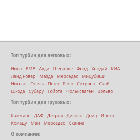
Топ турбин для легковых:
Нива
БМВ
Ауди
Шевроле
Форд
Хендай
КИА
Лэнд Ровер
Мазда
Мерседес
Мицубиши
Ниссан
Опель
Пежо
Рено
Ситроен
Сааб
Шкода
Субару
Тойота
Фольксваген
Вольво
Топ турбин для грузовых:
Камминс
ДАФ
Детройт Дизель
Дойц
Ивеко
Комацу
Ман
Мерседес
Сканиа
О компании: