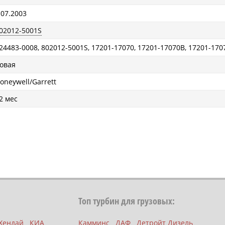
 07.2003
02012-5001S
24483-0008, 802012-5001S, 17201-17070, 17201-17070B, 17201-170
овая
oneywell/Garrett
2 мес
Топ турбин для грузовых:
Хендай
КИА
Камминс
ДАФ
Детройт Дизель