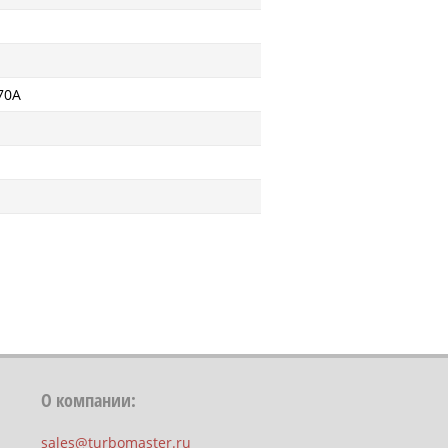
70A
О компании:
sales@turbomaster.ru