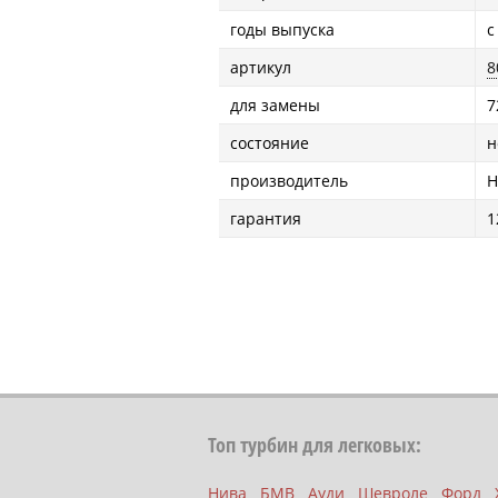
годы выпуска
с
артикул
8
для замены
7
состояние
н
производитель
H
гарантия
1
Топ турбин для легковых:
Нива
БМВ
Ауди
Шевроле
Форд