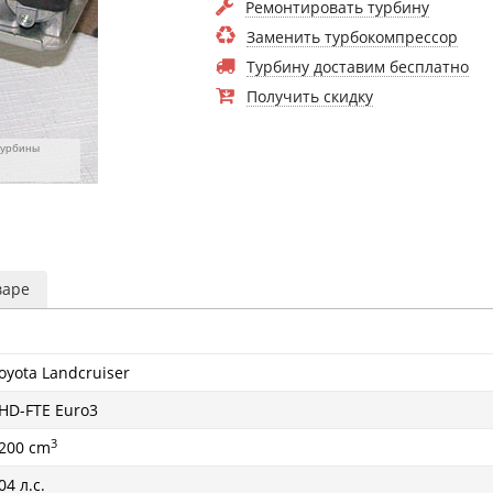
Ремонтировать турбину
Заменить турбокомпрессор
Турбину доставим бесплатно
Получить скидку
турбины
варе
oyota Landcruiser
HD-FTE Euro3
3
200 cm
04 л.с.