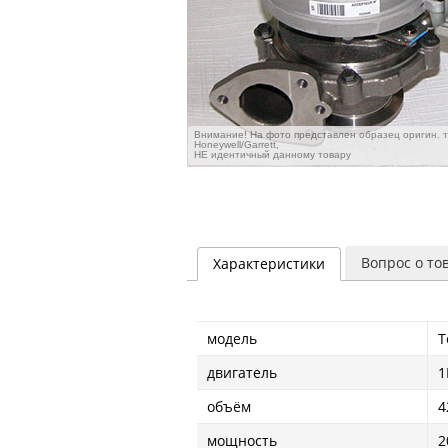
Внимание! На фото представлен образец оригин. 
Honeywell/Garrett,
НЕ идентичный данному товару
Вопрос о то
Характеристики
модель
T
двигатель
1
объём
4
мощность
2