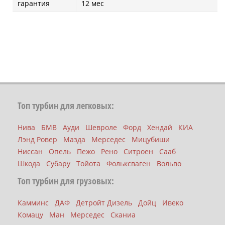
гарантия
12 мес
Топ турбин для легковых:
Нива
БМВ
Ауди
Шевроле
Форд
Хендай
КИА
Лэнд Ровер
Мазда
Мерседес
Мицубиши
Ниссан
Опель
Пежо
Рено
Ситроен
Сааб
Шкода
Субару
Тойота
Фольксваген
Вольво
Топ турбин для грузовых:
Камминс
ДАФ
Детройт Дизель
Дойц
Ивеко
Комацу
Ман
Мерседес
Сканиа