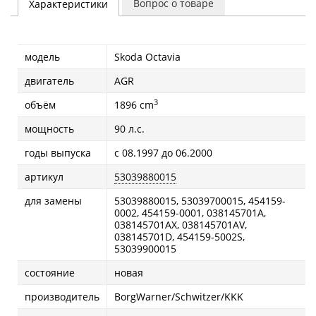
Вопрос о товаре
Характеристики
модель
Skoda Octavia
двигатель
AGR
3
объём
1896 cm
мощность
90 л.с.
годы выпуска
с 08.1997 до 06.2000
артикул
53039880015
для замены
53039880015, 53039700015, 454159-
0002, 454159-0001, 038145701A,
038145701AX, 038145701AV,
038145701D, 454159-5002S,
53039900015
состояние
новая
производитель
BorgWarner/Schwitzer/KKK