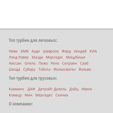
Топ турбин для легковых:
Нива
БМВ
Ауди
Шевроле
Форд
Хендай
КИА
Лэнд Ровер
Мазда
Мерседес
Мицубиши
Ниссан
Опель
Пежо
Рено
Ситроен
Сааб
Шкода
Субару
Тойота
Фольксваген
Вольво
Топ турбин для грузовых:
Камминс
ДАФ
Детройт Дизель
Дойц
Ивеко
Комацу
Ман
Мерседес
Сканиа
О компании: