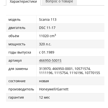
Вопрос о товаре
Характеристики
модель
Scania 113
двигатель
DSC 11-17
3
объём
11020 cm
мощность
320 л.с.
годы выпуска
с 01.1989
артикул
466950-5001S
для замены
313970, 466950-0001, 10571574,
1111196, 1115754, 1116196, 10770155
состояние
новая
производитель
Honeywell/Garrett
гарантия
12 мес