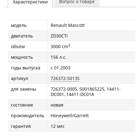
Вопрос о товаре
Характеристики
модель
Renault Mascott
двигатель
ZD30CTi
3
объём
3000 cm
мощность
156 л.с.
годы выпуска
с 01.2003
артикул
726372-5013S
для замены
726372-0005, 5001865225, 14411-
DC001, 14411-DC01A
состояние
новая
производитель
Honeywell/Garrett
гарантия
12 мес