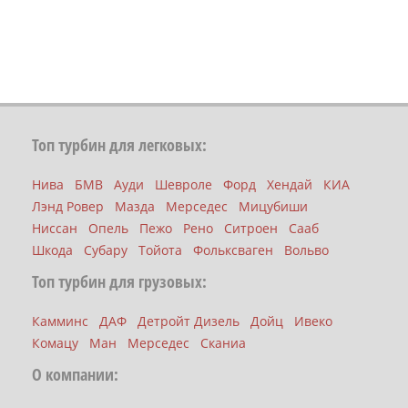
Топ турбин для легковых:
Нива
БМВ
Ауди
Шевроле
Форд
Хендай
КИА
Лэнд Ровер
Мазда
Мерседес
Мицубиши
Ниссан
Опель
Пежо
Рено
Ситроен
Сааб
Шкода
Субару
Тойота
Фольксваген
Вольво
Топ турбин для грузовых:
Камминс
ДАФ
Детройт Дизель
Дойц
Ивеко
Комацу
Ман
Мерседес
Сканиа
О компании: