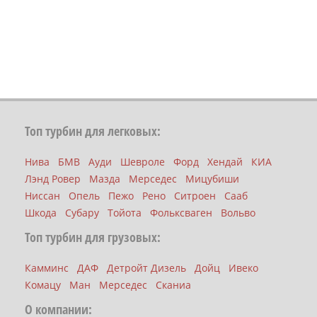
Топ турбин для легковых:
Нива
БМВ
Ауди
Шевроле
Форд
Хендай
КИА
Лэнд Ровер
Мазда
Мерседес
Мицубиши
Ниссан
Опель
Пежо
Рено
Ситроен
Сааб
Шкода
Субару
Тойота
Фольксваген
Вольво
Топ турбин для грузовых:
Камминс
ДАФ
Детройт Дизель
Дойц
Ивеко
Комацу
Ман
Мерседес
Сканиа
О компании: