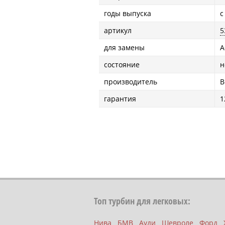
годы выпуска
с
артикул
5
для замены
A
состояние
н
производитель
B
гарантия
1
Топ турбин для легковых:
Нива
БМВ
Ауди
Шевроле
Форд