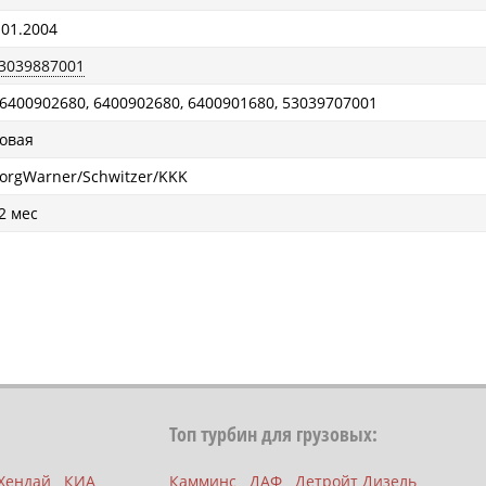
 01.2004
3039887001
6400902680, 6400902680, 6400901680, 53039707001
овая
orgWarner/Schwitzer/KKK
2 мес
Топ турбин для грузовых:
Хендай
КИА
Камминс
ДАФ
Детройт Дизель