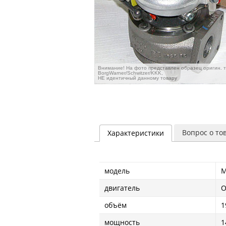
Внимание! На фото представлен образец оригин. 
BorgWarner/Schwitzer/KKK,
НЕ идентичный данному товару
Вопрос о то
Характеристики
модель
M
двигатель
O
объём
1
мощность
1