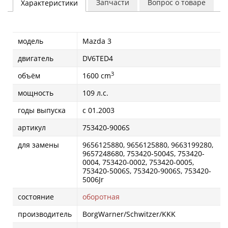
Запчасти
Вопрос о товаре
Характеристики
модель
Mazda 3
двигатель
DV6TED4
3
объём
1600 cm
мощность
109 л.с.
годы выпуска
с 01.2003
артикул
753420-9006S
для замены
9656125880, 9656125880, 9663199280,
9657248680, 753420-5004S, 753420-
0004, 753420-0002, 753420-0005,
753420-5006S, 753420-9006S, 753420-
5006Jr
состояние
оборотная
производитель
BorgWarner/Schwitzer/KKK