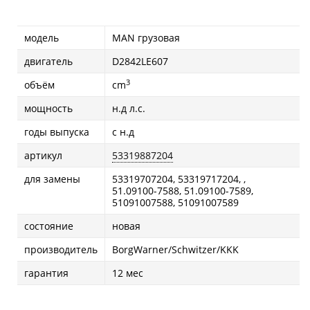
модель
MAN грузовая
двигатель
D2842LE607
3
объём
cm
мощность
н.д л.с.
годы выпуска
с н.д
артикул
53319887204
для замены
53319707204, 53319717204, ,
51.09100-7588, 51.09100-7589,
51091007588, 51091007589
состояние
новая
производитель
BorgWarner/Schwitzer/KKK
гарантия
12 мес