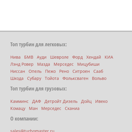
Топ турбин для легковых:
Нива
БМВ
Ауди
Шевроле
Форд
Хендай
КИА
Лэнд Ровер
Мазда
Мерседес
Мицубиши
Ниссан
Опель
Пежо
Рено
Ситроен
Сааб
Шкода
Субару
Тойота
Фольксваген
Вольво
Топ турбин для грузовых:
Камминс
ДАФ
Детройт Дизель
Дойц
Ивеко
Комацу
Ман
Мерседес
Сканиа
О компании:
sales@turbomaster.ru