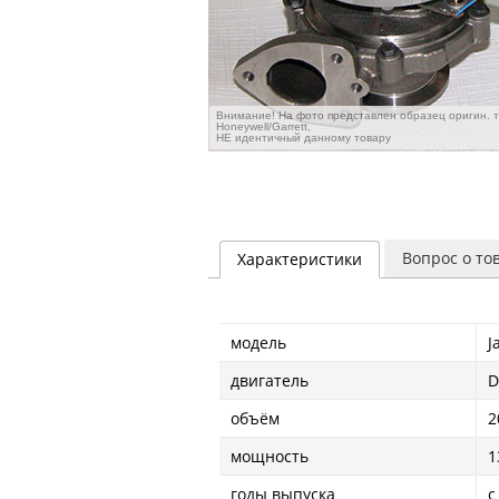
Внимание! На фото представлен образец оригин. 
Honeywell/Garrett,
НЕ идентичный данному товару
Вопрос о то
Характеристики
модель
J
двигатель
D
объём
2
мощность
1
годы выпуска
с