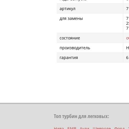
артикул
7
для замены
7
2
7
состояние
о
производитель
H
гарантия
6
Топ турбин для легковых:
Нива
БМВ
Ауди
Шевроле
Форд