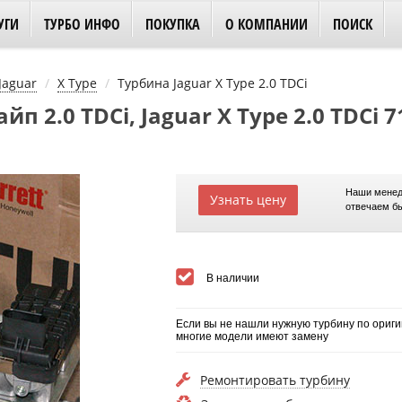
УГИ
ТУРБО ИНФО
ПОКУПКА
О КОМПАНИИ
ПОИСК
Jaguar
X Type
Турбина Jaguar X Type 2.0 TDCi
йп 2.0 TDCi, Jaguar X Type 2.0 TDCi 
Наши менед
Узнать цену
отвечаем б
В наличии
Если вы не нашли нужную турбину по ориги
многие модели имеют замену
Ремонтировать турбину