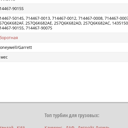
14467-9015S
14467-5014S, 714467-0013, 714467-0012, 714467-0008, 714467-000
S7Q6K682AF, 2S7Q6K682AE, 2S7Q6K682AD, 2S7Q6K682AC, 1435150,
14467-9015S, 714467-9007S
боротная
oneywell/Garrett
 мес
Топ турбин для грузовых:
Хендай
КИА
Камминс
ДАФ
Детройт Дизель