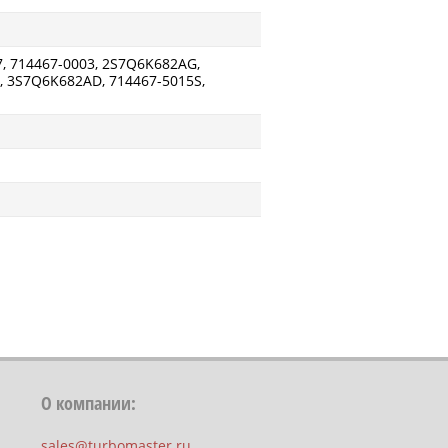
7, 714467-0003, 2S7Q6K682AG,
 3S7Q6K682AD, 714467-5015S,
О компании:
sales@turbomaster.ru