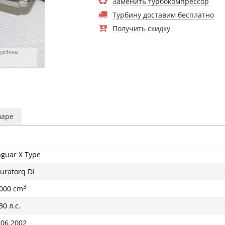
Заменить турбокомпрессор
Турбину доставим бесплатно
Получить скидку
турбины
варе
aguar X Type
uratorq DI
3
000 cm
30 л.с.
 06.2002