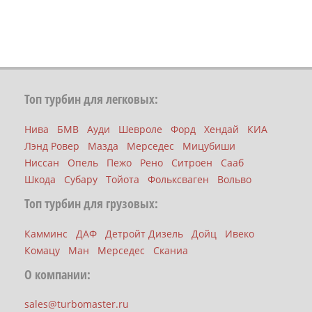
Топ турбин для легковых:
Нива
БМВ
Ауди
Шевроле
Форд
Хендай
КИА
Лэнд Ровер
Мазда
Мерседес
Мицубиши
Ниссан
Опель
Пежо
Рено
Ситроен
Сааб
Шкода
Субару
Тойота
Фольксваген
Вольво
Топ турбин для грузовых:
Камминс
ДАФ
Детройт Дизель
Дойц
Ивеко
Комацу
Ман
Мерседес
Сканиа
О компании:
sales@turbomaster.ru