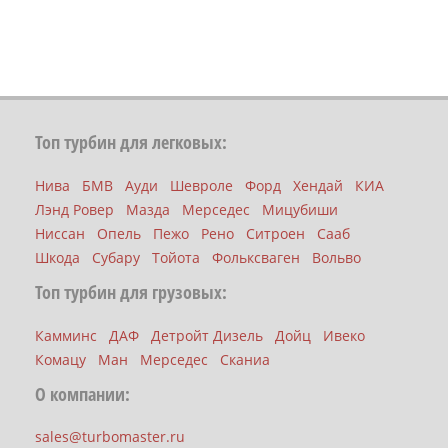
Топ турбин для легковых:
Нива
БМВ
Ауди
Шевроле
Форд
Хендай
КИА
Лэнд Ровер
Мазда
Мерседес
Мицубиши
Ниссан
Опель
Пежо
Рено
Ситроен
Сааб
Шкода
Субару
Тойота
Фольксваген
Вольво
Топ турбин для грузовых:
Камминс
ДАФ
Детройт Дизель
Дойц
Ивеко
Комацу
Ман
Мерседес
Сканиа
О компании:
sales@turbomaster.ru