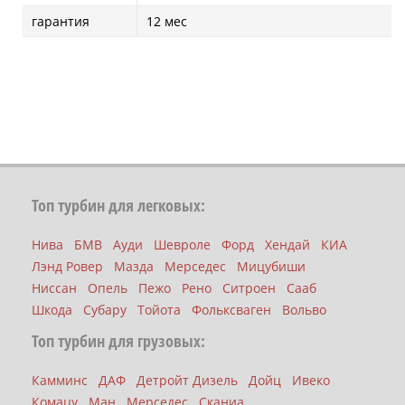
гарантия
12 мес
Топ турбин для легковых:
Нива
БМВ
Ауди
Шевроле
Форд
Хендай
КИА
Лэнд Ровер
Мазда
Мерседес
Мицубиши
Ниссан
Опель
Пежо
Рено
Ситроен
Сааб
Шкода
Субару
Тойота
Фольксваген
Вольво
Топ турбин для грузовых:
Камминс
ДАФ
Детройт Дизель
Дойц
Ивеко
Комацу
Ман
Мерседес
Сканиа