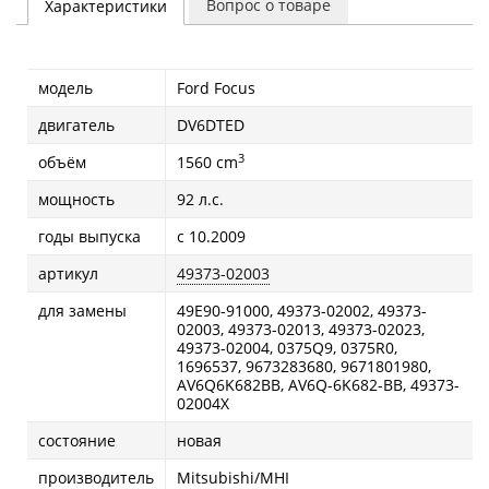
Вопрос о товаре
Характеристики
модель
Ford Focus
двигатель
DV6DTED
3
объём
1560 cm
мощность
92 л.с.
годы выпуска
с 10.2009
артикул
49373-02003
для замены
49E90-91000, 49373-02002, 49373-
02003, 49373-02013, 49373-02023,
49373-02004, 0375Q9, 0375R0,
1696537, 9673283680, 9671801980,
AV6Q6K682BB, AV6Q-6K682-BB, 49373-
02004X
состояние
новая
производитель
Mitsubishi/MHI