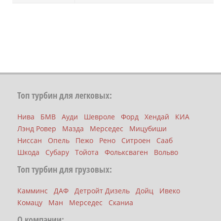
Топ турбин для легковых:
Нива
БМВ
Ауди
Шевроле
Форд
Хендай
КИА
Лэнд Ровер
Мазда
Мерседес
Мицубиши
Ниссан
Опель
Пежо
Рено
Ситроен
Сааб
Шкода
Субару
Тойота
Фольксваген
Вольво
Топ турбин для грузовых:
Камминс
ДАФ
Детройт Дизель
Дойц
Ивеко
Комацу
Ман
Мерседес
Сканиа
О компании: