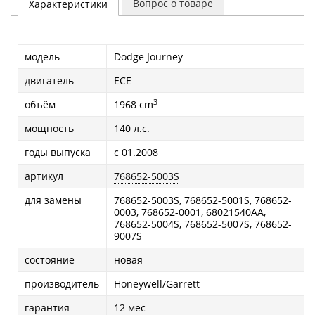
Вопрос о товаре
Характеристики
модель
Dodge Journey
двигатель
ECE
3
объём
1968 cm
мощность
140 л.с.
годы выпуска
с 01.2008
артикул
768652-5003S
для замены
768652-5003S, 768652-5001S, 768652-
0003, 768652-0001, 68021540AA,
768652-5004S, 768652-5007S, 768652-
9007S
состояние
новая
производитель
Honeywell/Garrett
гарантия
12 мес