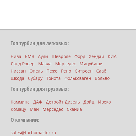
Топ турбин для легковых:
Нива
БМВ
Ауди
Шевроле
Форд
Хендай
КИА
Лэнд Ровер
Мазда
Мерседес
Мицубиши
Ниссан
Опель
Пежо
Рено
Ситроен
Сааб
Шкода
Субару
Тойота
Фольксваген
Вольво
Топ турбин для грузовых:
Камминс
ДАФ
Детройт Дизель
Дойц
Ивеко
Комацу
Ман
Мерседес
Сканиа
О компании:
sales@turbomaster.ru