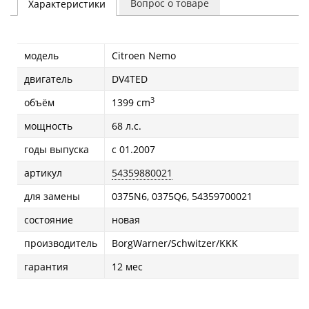
Вопрос о товаре
Характеристики
модель
Citroen Nemo
двигатель
DV4TED
3
объём
1399 cm
мощность
68 л.с.
годы выпуска
с 01.2007
артикул
54359880021
для замены
0375N6, 0375Q6, 54359700021
состояние
новая
производитель
BorgWarner/Schwitzer/KKK
гарантия
12 мес