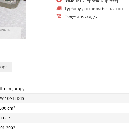
Заменить турбокомпрессор
Турбину доставим бесплатно
Получить скидку
турбины
варе
itroen Jumpy
W 10ATED4S
3
000 cm
09 л.с.
 01.2002