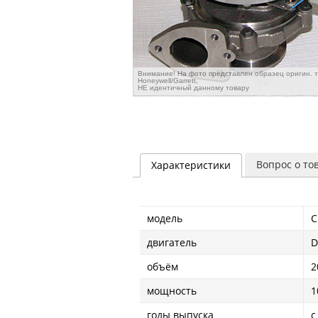
Внимание! На фото представлен образец оригин. 
Honeywell/Garrett,
НЕ идентичный данному товару
Вопрос о то
Характеристики
модель
C
двигатель
D
объём
2
мощность
1
годы выпуска
с