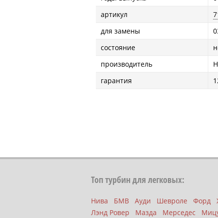
артикул
7
для замены
0
состояние
н
производитель
H
гарантия
1
Топ турбин для легковых:
Нива
БМВ
Ауди
Шевроле
Форд
Лэнд Ровер
Мазда
Мерседес
Миц