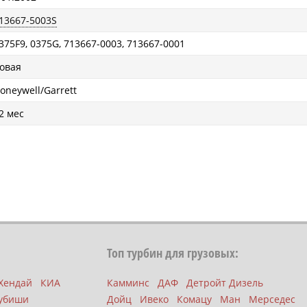
13667-5003S
375F9, 0375G, 713667-0003, 713667-0001
овая
oneywell/Garrett
2 мес
Топ турбин для грузовых:
Хендай
КИА
Камминс
ДАФ
Детройт Дизель
убиши
Дойц
Ивеко
Комацу
Ман
Мерседес