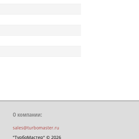
О компании:
sales@turbomaster.ru
"ТурбоМастер" © 2026