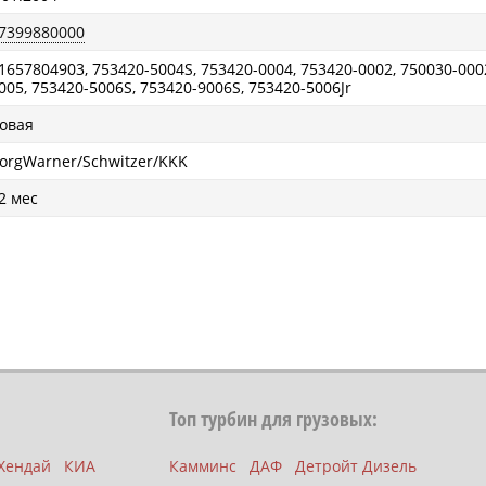
7399880000
1657804903, 753420-5004S, 753420-0004, 753420-0002, 750030-0002
005, 753420-5006S, 753420-9006S, 753420-5006Jr
овая
orgWarner/Schwitzer/KKK
2 мес
Топ турбин для грузовых:
Хендай
КИА
Камминс
ДАФ
Детройт Дизель