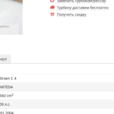
Заменить турбокомпрессор
Турбину доставим бесплатно
Получить скидку
турбины
варе
itroen C 4
V6TED4
3
560 cm
09 л.с.
 01.2004