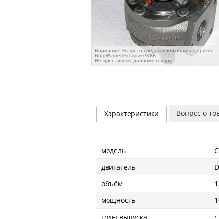
Внимание! На фото представлен образец оригин. 
BorgWarner/Schwitzer/KKK,
НЕ идентичный данному товару
Вопрос о то
Характеристики
модель
C
двигатель
D
объём
1
мощность
1
годы выпуска
с