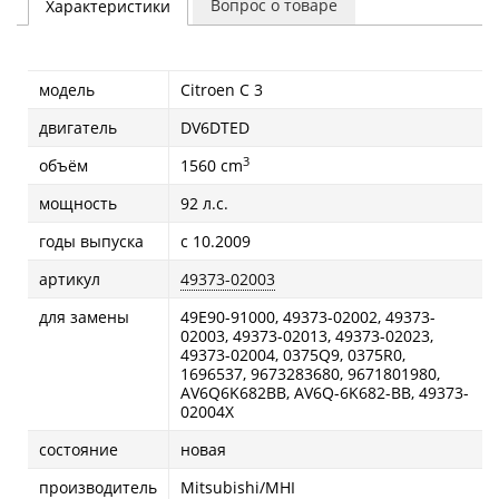
Вопрос о товаре
Характеристики
модель
Citroen C 3
двигатель
DV6DTED
3
объём
1560 cm
мощность
92 л.с.
годы выпуска
с 10.2009
артикул
49373-02003
для замены
49E90-91000, 49373-02002, 49373-
02003, 49373-02013, 49373-02023,
49373-02004, 0375Q9, 0375R0,
1696537, 9673283680, 9671801980,
AV6Q6K682BB, AV6Q-6K682-BB, 49373-
02004X
состояние
новая
производитель
Mitsubishi/MHI