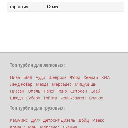
гарантия
12 мес
Топ турбин для легковых:
Нива
БМВ
Ауди
Шевроле
Форд
Хендай
КИА
Лэнд Ровер
Мазда
Мерседес
Мицубиши
Ниссан
Опель
Пежо
Рено
Ситроен
Сааб
Шкода
Субару
Тойота
Фольксваген
Вольво
Топ турбин для грузовых:
Камминс
ДАФ
Детройт Дизель
Дойц
Ивеко
Комацу
Ман
Мерседес
Сканиа