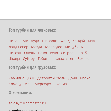
Топ турбин для легковых:
Нива
БМВ
Ауди
Шевроле
Форд
Хендай
КИА
Лэнд Ровер
Мазда
Мерседес
Мицубиши
Ниссан
Опель
Пежо
Рено
Ситроен
Сааб
Шкода
Субару
Тойота
Фольксваген
Вольво
Топ турбин для грузовых:
Камминс
ДАФ
Детройт Дизель
Дойц
Ивеко
Комацу
Ман
Мерседес
Сканиа
О компании:
sales@turbomaster.ru
"ТурбоМастер" © 2026