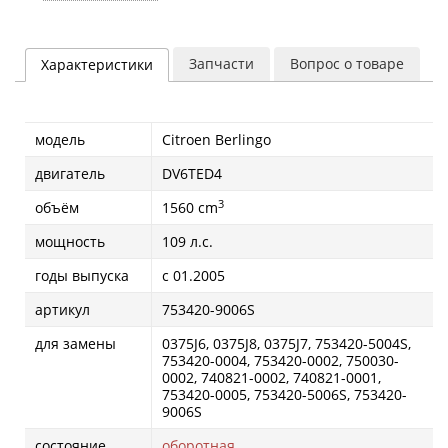
Запчасти
Вопрос о товаре
Характеристики
модель
Citroen Berlingo
двигатель
DV6TED4
3
объём
1560 cm
мощность
109 л.с.
годы выпуска
с 01.2005
артикул
753420-9006S
для замены
0375J6, 0375J8, 0375J7, 753420-5004S,
753420-0004, 753420-0002, 750030-
0002, 740821-0002, 740821-0001,
753420-0005, 753420-5006S, 753420-
9006S
состояние
оборотная